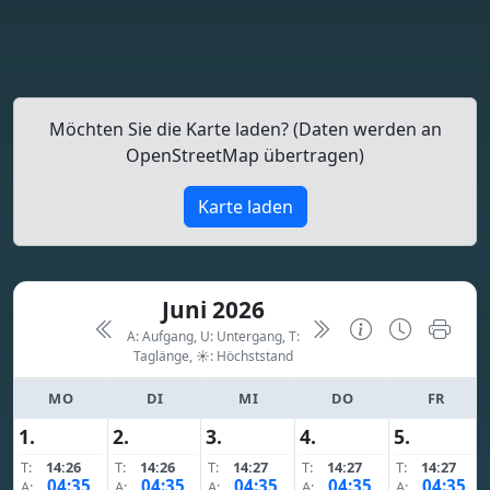
Möchten Sie die Karte laden? (Daten werden an
OpenStreetMap übertragen)
Karte laden
Juni 2026
A: Aufgang, U: Untergang, T:
Taglänge,
☀: Höchststand
MO
DI
MI
DO
FR
1.
2.
3.
4.
5.
T:
14:26
T:
14:26
T:
14:27
T:
14:27
T:
14:27
04:35
04:35
04:35
04:35
04:35
A:
A:
A:
A:
A: