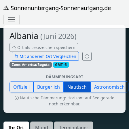
Sonnenuntergang-Sonnenaufgang.de
Albania
(Juni 2026)
Ort als Lesezeichen speichern
Mit anderem Ort Vergleichen
Zone: America/Bogota
GMT -5
DÄMMERUNGSART
Offiziell
Bürgerlich
Nautisch
Astronomisch
Nautische Dämmerung: Horizont auf See gerade
noch erkennbar.
Ihr Ort
Mond
Terminplaner