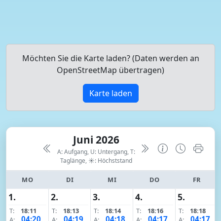
Möchten Sie die Karte laden? (Daten werden an
OpenStreetMap übertragen)
Karte laden
Juni 2026
A: Aufgang, U: Untergang, T:
Taglänge,
☀: Höchststand
MO
DI
MI
DO
FR
1.
2.
3.
4.
5.
T:
18:11
T:
18:13
T:
18:14
T:
18:16
T:
18:18
04:20
04:19
04:18
04:17
04:17
A:
A:
A:
A:
A: