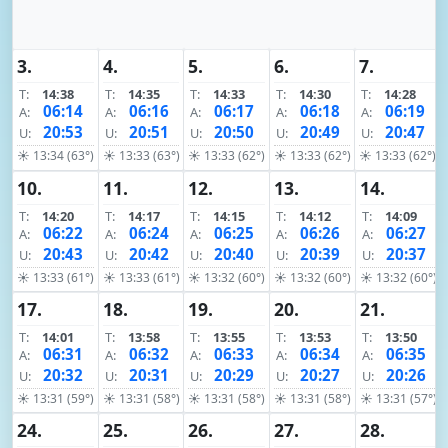
3.
4.
5.
6.
7.
T:
14:38
T:
14:35
T:
14:33
T:
14:30
T:
14:28
06:14
06:16
06:17
06:18
06:19
A:
A:
A:
A:
A:
20:53
20:51
20:50
20:49
20:47
U:
U:
U:
U:
U:
☀ 13:34 (63°)
☀ 13:33 (63°)
☀ 13:33 (62°)
☀ 13:33 (62°)
☀ 13:33 (62°)
10.
11.
12.
13.
14.
T:
14:20
T:
14:17
T:
14:15
T:
14:12
T:
14:09
06:22
06:24
06:25
06:26
06:27
A:
A:
A:
A:
A:
20:43
20:42
20:40
20:39
20:37
U:
U:
U:
U:
U:
☀ 13:33 (61°)
☀ 13:33 (61°)
☀ 13:32 (60°)
☀ 13:32 (60°)
☀ 13:32 (60°)
17.
18.
19.
20.
21.
T:
14:01
T:
13:58
T:
13:55
T:
13:53
T:
13:50
06:31
06:32
06:33
06:34
06:35
A:
A:
A:
A:
A:
20:32
20:31
20:29
20:27
20:26
U:
U:
U:
U:
U:
☀ 13:31 (59°)
☀ 13:31 (58°)
☀ 13:31 (58°)
☀ 13:31 (58°)
☀ 13:31 (57°)
24.
25.
26.
27.
28.