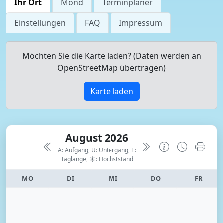
Ihr Ort
Mond
Terminplaner
Einstellungen
FAQ
Impressum
Möchten Sie die Karte laden? (Daten werden an
OpenStreetMap übertragen)
Karte laden
August 2026
A: Aufgang, U: Untergang, T:
Taglänge,
☀: Höchststand
MO
DI
MI
DO
FR