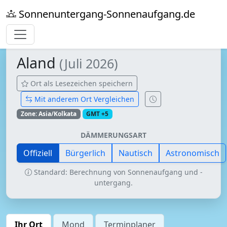
Sonnenuntergang-Sonnenaufgang.de
Aland
(Juli 2026)
Ort als Lesezeichen speichern
Mit anderem Ort Vergleichen
Zone: Asia/Kolkata
GMT +5
DÄMMERUNGSART
Offiziell
Bürgerlich
Nautisch
Astronomisch
Standard: Berechnung von Sonnenaufgang und -
untergang.
Ihr Ort
Mond
Terminplaner