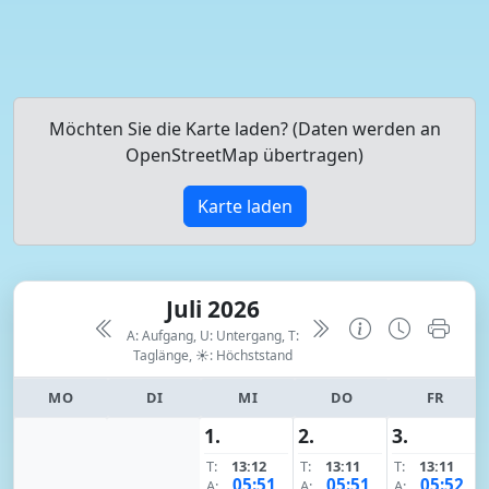
Möchten Sie die Karte laden? (Daten werden an
OpenStreetMap übertragen)
Karte laden
Juli 2026
A: Aufgang, U: Untergang, T:
Taglänge,
☀: Höchststand
MO
DI
MI
DO
FR
1.
2.
3.
T:
13:12
T:
13:11
T:
13:11
05:51
05:51
05:52
A:
A:
A: