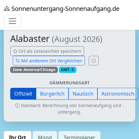
Sonnenuntergang-Sonnenaufgang.de
Alabaster
(August 2026)
Ort als Lesezeichen speichern
Mit anderem Ort Vergleichen
Zone: America/Chicago
GMT -5
DÄMMERUNGSART
Offiziell
Bürgerlich
Nautisch
Astronomisch
Standard: Berechnung von Sonnenaufgang und -
untergang.
Ihr Ort
Mond
Terminplaner