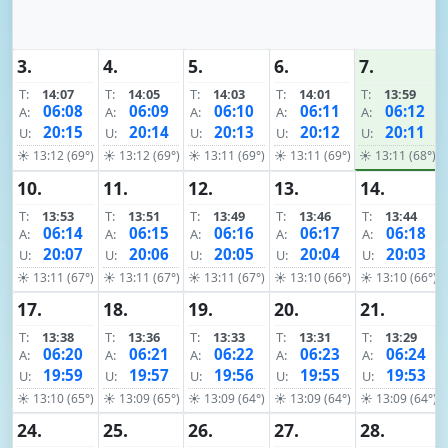
3.
4.
5.
6.
7.
T:
14:07
T:
14:05
T:
14:03
T:
14:01
T:
13:59
06:08
06:09
06:10
06:11
06:12
A:
A:
A:
A:
A:
20:15
20:14
20:13
20:12
20:11
U:
U:
U:
U:
U:
☀ 13:12 (69°)
☀ 13:12 (69°)
☀ 13:11 (69°)
☀ 13:11 (69°)
☀ 13:11 (68°)
10.
11.
12.
13.
14.
T:
13:53
T:
13:51
T:
13:49
T:
13:46
T:
13:44
06:14
06:15
06:16
06:17
06:18
A:
A:
A:
A:
A:
20:07
20:06
20:05
20:04
20:03
U:
U:
U:
U:
U:
☀ 13:11 (67°)
☀ 13:11 (67°)
☀ 13:11 (67°)
☀ 13:10 (66°)
☀ 13:10 (66°)
17.
18.
19.
20.
21.
T:
13:38
T:
13:36
T:
13:33
T:
13:31
T:
13:29
06:20
06:21
06:22
06:23
06:24
A:
A:
A:
A:
A:
19:59
19:57
19:56
19:55
19:53
U:
U:
U:
U:
U:
☀ 13:10 (65°)
☀ 13:09 (65°)
☀ 13:09 (64°)
☀ 13:09 (64°)
☀ 13:09 (64°)
24.
25.
26.
27.
28.