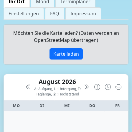
Ihr Ort
Mond
Terminplaner
Einstellungen
FAQ
Impressum
Möchten Sie die Karte laden? (Daten werden an
OpenStreetMap übertragen)
Karte laden
August 2026
A: Aufgang, U: Untergang, T:
Taglänge,
☀: Höchststand
MO
DI
MI
DO
FR