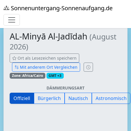
Sonnenuntergang-Sonnenaufgang.de
AL-Minyā Al-Jadīdah
(August
2026)
Ort als Lesezeichen speichern
Mit anderem Ort Vergleichen
Zone: Africa/Cairo
GMT +3
DÄMMERUNGSART
Offiziell
Bürgerlich
Nautisch
Astronomisch