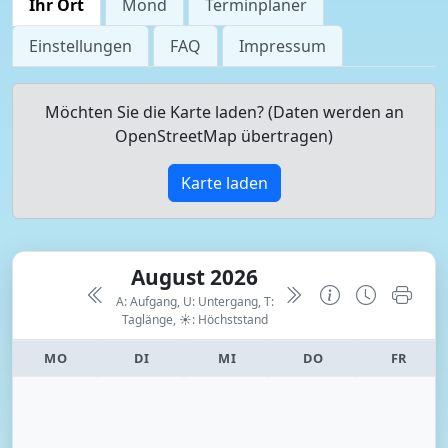
Ihr Ort
Mond
Terminplaner
Einstellungen
FAQ
Impressum
Möchten Sie die Karte laden? (Daten werden an
OpenStreetMap übertragen)
Karte laden
August 2026
A: Aufgang, U: Untergang, T:
Taglänge,
☀: Höchststand
MO
DI
MI
DO
FR