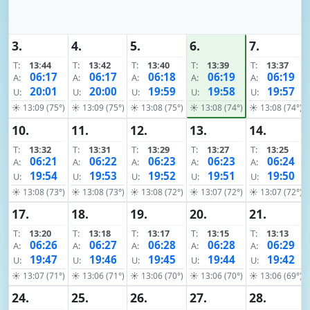
3.
4.
5.
6.
7.
T:
13:44
T:
13:42
T:
13:40
T:
13:39
T:
13:37
06:17
06:17
06:18
06:19
06:19
A:
A:
A:
A:
A:
20:01
20:00
19:59
19:58
19:57
U:
U:
U:
U:
U:
☀ 13:09 (75°)
☀ 13:09 (75°)
☀ 13:08 (75°)
☀ 13:08 (74°)
☀ 13:08 (74°)
10.
11.
12.
13.
14.
T:
13:32
T:
13:31
T:
13:29
T:
13:27
T:
13:25
06:21
06:22
06:23
06:23
06:24
A:
A:
A:
A:
A:
19:54
19:53
19:52
19:51
19:50
U:
U:
U:
U:
U:
☀ 13:08 (73°)
☀ 13:08 (73°)
☀ 13:08 (72°)
☀ 13:07 (72°)
☀ 13:07 (72°)
17.
18.
19.
20.
21.
T:
13:20
T:
13:18
T:
13:17
T:
13:15
T:
13:13
06:26
06:27
06:28
06:28
06:29
A:
A:
A:
A:
A:
19:47
19:46
19:45
19:44
19:42
U:
U:
U:
U:
U:
☀ 13:07 (71°)
☀ 13:06 (71°)
☀ 13:06 (70°)
☀ 13:06 (70°)
☀ 13:06 (69°)
24.
25.
26.
27.
28.