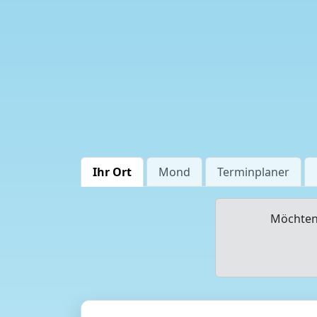
Ihr Ort
Mond
Terminplaner
Möchten 