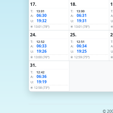
17.
18.
1
T:
13:01
T:
13:00
T
06:30
06:31
A:
A:
A
19:32
19:31
U:
U:
U
☀ 13:01 (78°)
☀ 13:01 (78°)
☀
24.
25.
2
T:
12:52
T:
12:51
T
06:33
06:34
A:
A:
A
19:26
19:25
U:
U:
U
☀ 13:00 (76°)
☀ 12:59 (75°)
☀
31.
T:
12:42
06:36
A:
19:19
U:
☀ 12:58 (73°)
© 200