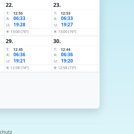
22.
23.
T:
12:55
T:
12:53
06:33
06:33
A:
A:
19:28
19:27
U:
U:
☀ 13:00 (76°)
☀ 13:00 (76°)
29.
30.
T:
12:45
T:
12:44
06:36
06:36
A:
A:
19:21
19:20
U:
U:
☀ 12:58 (74°)
☀ 12:58 (73°)
chutz