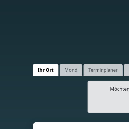
Ihr Ort
Mond
Terminplaner
Möchten 