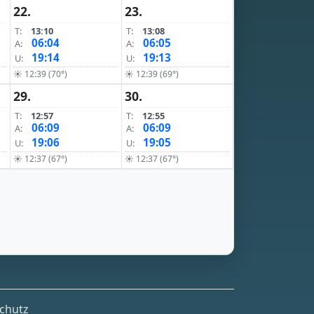
22.
23.
T:
13:10
T:
13:08
06:04
06:05
A:
A:
19:14
19:13
U:
U:
☀ 12:39 (70°)
☀ 12:39 (69°)
29.
30.
T:
12:57
T:
12:55
06:09
06:09
A:
A:
19:06
19:05
U:
U:
☀ 12:37 (67°)
☀ 12:37 (67°)
chutz