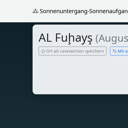
Sonnenuntergang-Sonnenaufgan
AL Fuḩayş
(Augus
Ort als Lesezeichen speichern
Mit a