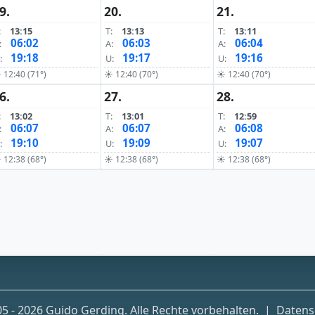
9.
20.
21.
:
13:15
T:
13:13
T:
13:11
06:02
06:03
06:04
:
A:
A:
19:18
19:17
19:16
:
U:
U:
 12:40 (71°)
☀ 12:40 (70°)
☀ 12:40 (70°)
6.
27.
28.
:
13:02
T:
13:01
T:
12:59
06:07
06:07
06:08
:
A:
A:
19:10
19:09
19:07
:
U:
U:
 12:38 (68°)
☀ 12:38 (68°)
☀ 12:38 (68°)
5 - 2026 Guido Gerding. Alle Rechte vorbehalten.
|
Datens