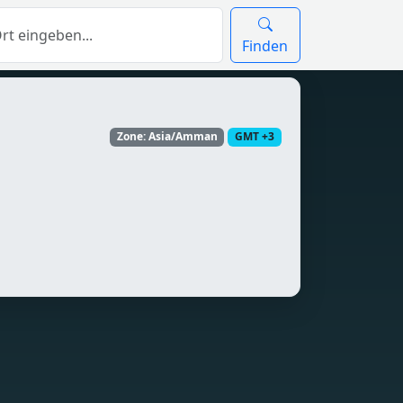
Finden
Zone: Asia/Amman
GMT +3