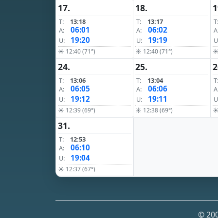
17.
18.
1
T:
13:18
T:
13:17
T
06:01
06:02
A:
A:
A
19:20
19:19
U:
U:
U
☀ 12:40 (71°)
☀ 12:40 (71°)
☀
24.
25.
2
T:
13:06
T:
13:04
T
06:05
06:06
A:
A:
A
19:12
19:11
U:
U:
U
☀ 12:39 (69°)
☀ 12:38 (69°)
☀
31.
T:
12:53
06:10
A:
19:04
U:
☀ 12:37 (67°)
© 200