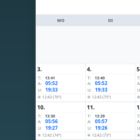
MO
DI
3.
4.
5
T:
13:41
T:
13:40
T
05:52
05:52
A:
A:
A
19:33
19:33
U:
U:
U
☀ 12:43 (76°)
☀ 12:43 (75°)
☀
10.
11.
1
T:
13:30
T:
13:29
T
05:56
05:57
A:
A:
A
19:27
19:26
U:
U:
U
☀ 12:42 (74°)
☀ 12:42 (73°)
☀