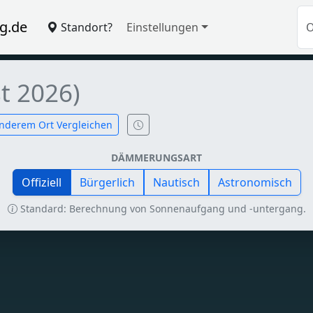
g.de
Standort?
Einstellungen
t 2026)
nderem Ort Vergleichen
DÄMMERUNGSART
Offiziell
Bürgerlich
Nautisch
Astronomisch
Standard: Berechnung von Sonnenaufgang und -untergang.