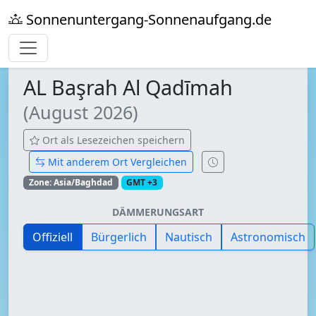
Sonnenuntergang-Sonnenaufgang.de
AL Başrah Al Qadīmah
(August 2026)
Ort als Lesezeichen speichern
Mit anderem Ort Vergleichen
Zone: Asia/Baghdad
GMT +3
DÄMMERUNGSART
Offiziell
Bürgerlich
Nautisch
Astronomisch