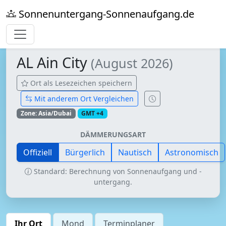
Sonnenuntergang-Sonnenaufgang.de
AL Ain City
(August 2026)
Ort als Lesezeichen speichern
Mit anderem Ort Vergleichen
Zone: Asia/Dubai
GMT +4
DÄMMERUNGSART
Offiziell
Bürgerlich
Nautisch
Astronomisch
Standard: Berechnung von Sonnenaufgang und -
untergang.
Ihr Ort
Mond
Terminplaner