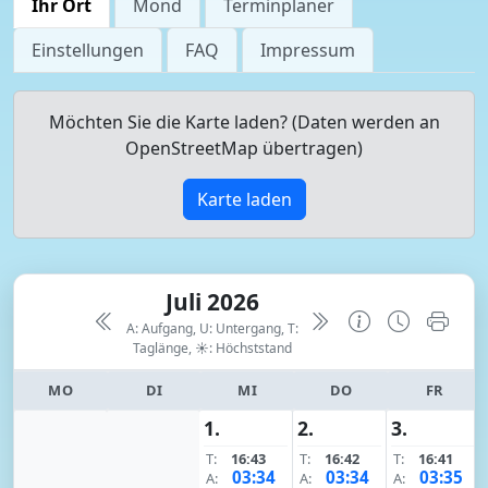
Ihr Ort
Mond
Terminplaner
Einstellungen
FAQ
Impressum
Möchten Sie die Karte laden? (Daten werden an
OpenStreetMap übertragen)
Karte laden
Juli 2026
A: Aufgang, U: Untergang, T:
Taglänge,
☀: Höchststand
MO
DI
MI
DO
FR
1.
2.
3.
T:
16:43
T:
16:42
T:
16:41
03:34
03:34
03:35
A:
A:
A: