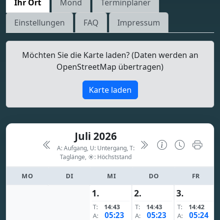
Ihr Ort
Mond
Terminplaner
Einstellungen
FAQ
Impressum
Möchten Sie die Karte laden? (Daten werden an
OpenStreetMap übertragen)
Karte laden
Juli 2026
A: Aufgang, U: Untergang, T:
Taglänge,
☀: Höchststand
MO
DI
MI
DO
FR
1.
2.
3.
T:
14:43
T:
14:43
T:
14:42
05:23
05:23
05:24
A:
A:
A: