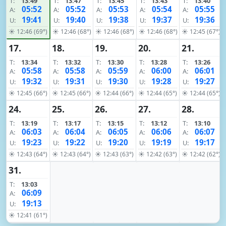
T:
13:49
T:
13:47
T:
13:45
T:
13:43
T:
13:40
05:52
05:52
05:53
05:54
05:55
A:
A:
A:
A:
A:
19:41
19:40
19:38
19:37
19:36
U:
U:
U:
U:
U:
☀ 12:46 (69°)
☀ 12:46 (68°)
☀ 12:46 (68°)
☀ 12:46 (68°)
☀ 12:45 (67°)
17.
18.
19.
20.
21.
T:
13:34
T:
13:32
T:
13:30
T:
13:28
T:
13:26
05:58
05:58
05:59
06:00
06:01
A:
A:
A:
A:
A:
19:32
19:31
19:30
19:28
19:27
U:
U:
U:
U:
U:
☀ 12:45 (66°)
☀ 12:45 (66°)
☀ 12:44 (66°)
☀ 12:44 (65°)
☀ 12:44 (65°)
24.
25.
26.
27.
28.
T:
13:19
T:
13:17
T:
13:15
T:
13:12
T:
13:10
06:03
06:04
06:05
06:06
06:07
A:
A:
A:
A:
A:
19:23
19:22
19:20
19:19
19:17
U:
U:
U:
U:
U:
☀ 12:43 (64°)
☀ 12:43 (64°)
☀ 12:43 (63°)
☀ 12:42 (63°)
☀ 12:42 (62°)
31.
T:
13:03
06:09
A:
19:13
U:
☀ 12:41 (61°)