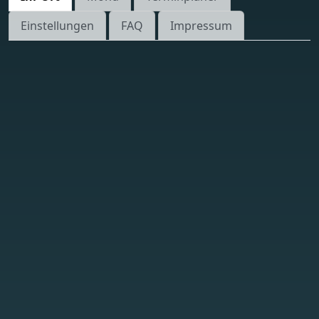
Einstellungen
FAQ
Impressum