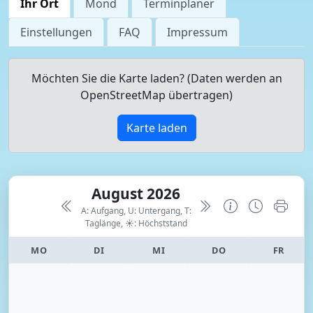
Ihr Ort
Mond
Terminplaner
Einstellungen
FAQ
Impressum
Möchten Sie die Karte laden? (Daten werden an
OpenStreetMap übertragen)
Karte laden
August 2026
A: Aufgang, U: Untergang, T:
Taglänge,
☀: Höchststand
MO
DI
MI
DO
FR