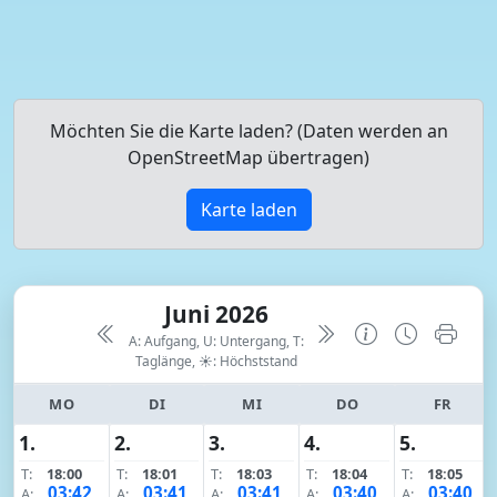
Möchten Sie die Karte laden? (Daten werden an
OpenStreetMap übertragen)
Karte laden
Juni 2026
A: Aufgang, U: Untergang, T:
Taglänge,
☀: Höchststand
MO
DI
MI
DO
FR
1.
2.
3.
4.
5.
T:
18:00
T:
18:01
T:
18:03
T:
18:04
T:
18:05
03:42
03:41
03:41
03:40
03:40
A:
A:
A:
A:
A: