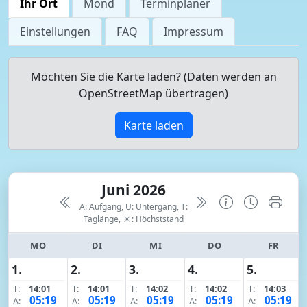
Ihr Ort
Mond
Terminplaner
Einstellungen
FAQ
Impressum
Möchten Sie die Karte laden? (Daten werden an
OpenStreetMap übertragen)
Karte laden
Juni 2026
A: Aufgang, U: Untergang, T:
Taglänge,
☀: Höchststand
MO
DI
MI
DO
FR
1.
2.
3.
4.
5.
T:
14:01
T:
14:01
T:
14:02
T:
14:02
T:
14:03
05:19
05:19
05:19
05:19
05:19
A:
A:
A:
A:
A: