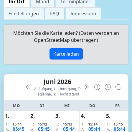
Ihr Ort
Mond
Terminplaner
Einstellungen
FAQ
Impressum
Möchten Sie die Karte laden? (Daten werden an
OpenStreetMap übertragen)
Karte laden
Juni 2026
A: Aufgang, U: Untergang, T:
Taglänge,
☀: Höchststand
MO
DI
MI
DO
FR
1.
2.
3.
4.
5.
T:
15:11
T:
15:12
T:
15:13
T:
15:14
T:
15:15
05:45
05:45
05:44
05:44
05:44
A:
A:
A:
A:
A: