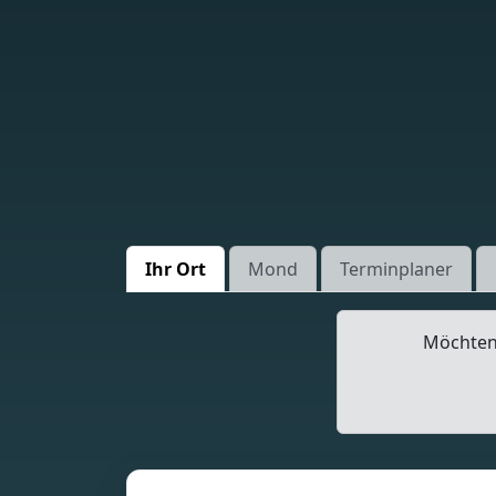
Ihr Ort
Mond
Terminplaner
Möchten 