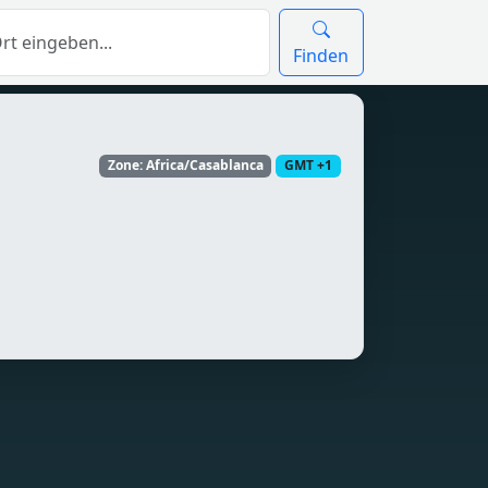
Finden
Zone: Africa/Casablanca
GMT +1