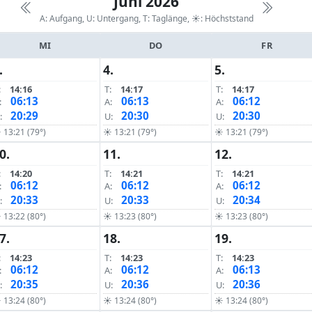
Juni 2026
A: Aufgang, U: Untergang, T: Taglänge,
☀: Höchststand
MI
DO
FR
.
4.
5.
:
14:16
T:
14:17
T:
14:17
06:13
06:13
06:12
:
A:
A:
20:29
20:30
20:30
:
U:
U:
 13:21 (79°)
☀ 13:21 (79°)
☀ 13:21 (79°)
0.
11.
12.
:
14:20
T:
14:21
T:
14:21
06:12
06:12
06:12
:
A:
A:
20:33
20:33
20:34
:
U:
U:
 13:22 (80°)
☀ 13:23 (80°)
☀ 13:23 (80°)
7.
18.
19.
:
14:23
T:
14:23
T:
14:23
06:12
06:12
06:13
:
A:
A:
20:35
20:36
20:36
:
U:
U:
 13:24 (80°)
☀ 13:24 (80°)
☀ 13:24 (80°)