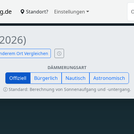
g.de
Standort?
Einstellungen
 2026)
nderem Ort Vergleichen
DÄMMERUNGSART
Offiziell
Bürgerlich
Nautisch
Astronomisch
Standard: Berechnung von Sonnenaufgang und -untergang.