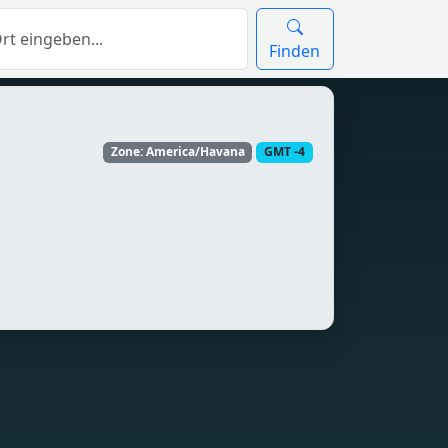
Finden
Zone: America/Havana
GMT -4