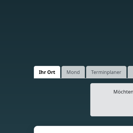
Ihr Ort
Mond
Terminplaner
Möchten 