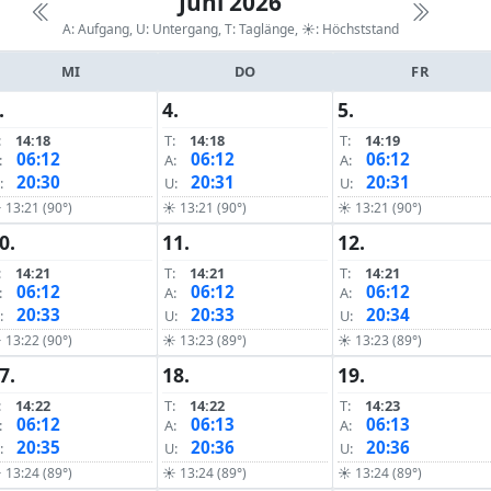
Juni 2026
A: Aufgang, U: Untergang, T: Taglänge,
☀: Höchststand
MI
DO
FR
.
4.
5.
:
14:18
T:
14:18
T:
14:19
06:12
06:12
06:12
:
A:
A:
20:30
20:31
20:31
:
U:
U:
 13:21 (90°)
☀ 13:21 (90°)
☀ 13:21 (90°)
0.
11.
12.
:
14:21
T:
14:21
T:
14:21
06:12
06:12
06:12
:
A:
A:
20:33
20:33
20:34
:
U:
U:
 13:22 (90°)
☀ 13:23 (89°)
☀ 13:23 (89°)
7.
18.
19.
:
14:22
T:
14:22
T:
14:23
06:12
06:13
06:13
:
A:
A:
20:35
20:36
20:36
:
U:
U:
 13:24 (89°)
☀ 13:24 (89°)
☀ 13:24 (89°)