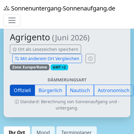
Sonnenuntergang-Sonnenaufgang.de
Agrigento
(Juni 2026)
Ort als Lesezeichen speichern
Mit anderem Ort Vergleichen
Zone: Europe/Rome
GMT +2
DÄMMERUNGSART
Offiziell
Bürgerlich
Nautisch
Astronomisch
Standard: Berechnung von Sonnenaufgang und -
untergang.
Ihr Ort
Mond
Terminplaner