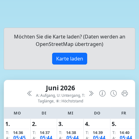
Möchten Sie die Karte laden? (Daten werden an
OpenStreetMap übertragen)
Karte laden
Juni 2026
A: Aufgang, U: Untergang, T:
Taglänge,
☀: Höchststand
MO
DI
MI
DO
FR
1.
2.
3.
4.
5.
T:
14:36
T:
14:37
T:
14:38
T:
14:39
T:
14:40
05:45
05:44
05:44
05:44
05:44
A:
A:
A:
A:
A: