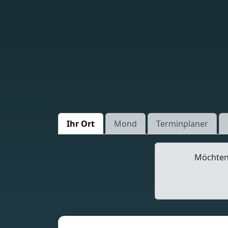
Ihr Ort
Mond
Terminplaner
Möchten 