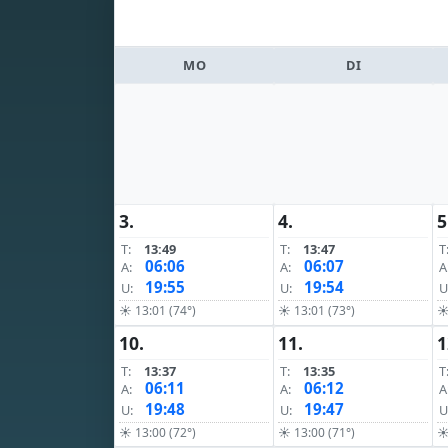
MO
DI
3.
4.
5
T:
13:49
T:
13:47
T
06:06
06:07
A:
A:
A
19:55
19:54
U:
U:
U
☀ 13:01 (74°)
☀ 13:01 (73°)
☀
10.
11.
1
T:
13:37
T:
13:35
T
06:11
06:12
A:
A:
A
19:48
19:47
U:
U:
U
☀ 13:00 (72°)
☀ 13:00 (71°)
☀