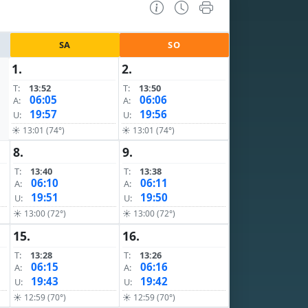
SA
SO
1.
2.
T:
13:52
T:
13:50
06:05
06:06
A:
A:
19:57
19:56
U:
U:
☀ 13:01 (74°)
☀ 13:01 (74°)
8.
9.
T:
13:40
T:
13:38
06:10
06:11
A:
A:
19:51
19:50
U:
U:
☀ 13:00 (72°)
☀ 13:00 (72°)
15.
16.
T:
13:28
T:
13:26
06:15
06:16
A:
A:
19:43
19:42
U:
U:
☀ 12:59 (70°)
☀ 12:59 (70°)