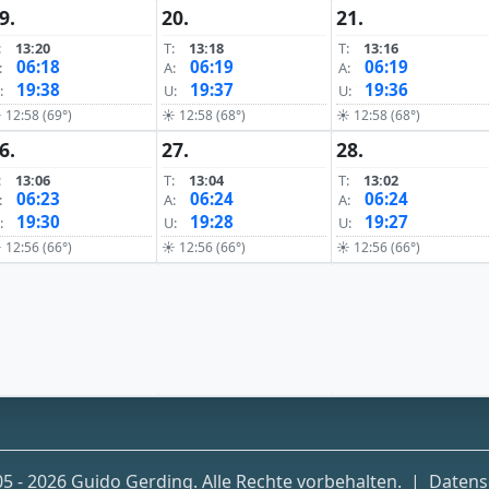
9.
20.
21.
:
13:20
T:
13:18
T:
13:16
06:18
06:19
06:19
:
A:
A:
19:38
19:37
19:36
:
U:
U:
 12:58 (69°)
☀ 12:58 (68°)
☀ 12:58 (68°)
6.
27.
28.
:
13:06
T:
13:04
T:
13:02
06:23
06:24
06:24
:
A:
A:
19:30
19:28
19:27
:
U:
U:
 12:56 (66°)
☀ 12:56 (66°)
☀ 12:56 (66°)
5 - 2026 Guido Gerding. Alle Rechte vorbehalten.
|
Datens