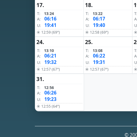
17.
18.
1
T:
13:24
T:
13:22
T
06:16
06:17
A:
A:
A
19:41
19:40
U:
U:
U
☀ 12:59 (69°)
☀ 12:58 (69°)
☀
24.
25.
2
T:
13:10
T:
13:08
T
06:21
06:22
A:
A:
A
19:32
19:31
U:
U:
U
☀ 12:57 (67°)
☀ 12:57 (67°)
☀
31.
T:
12:56
06:26
A:
19:23
U:
☀ 12:55 (64°)
© 200