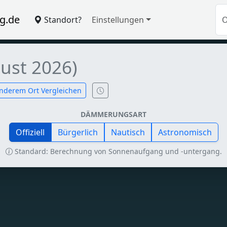
g.de
Standort?
Einstellungen
ust 2026)
nderem Ort Vergleichen
DÄMMERUNGSART
Offiziell
Bürgerlich
Nautisch
Astronomisch
Standard: Berechnung von Sonnenaufgang und -untergang.