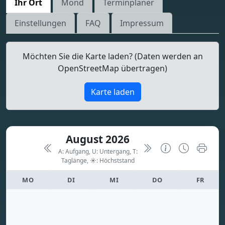
Ihr Ort
Mond
Terminplaner
Einstellungen
FAQ
Impressum
Möchten Sie die Karte laden? (Daten werden an
OpenStreetMap übertragen)
Karte laden
August 2026
A: Aufgang, U: Untergang, T:
Taglänge,
☀: Höchststand
MO
DI
MI
DO
FR