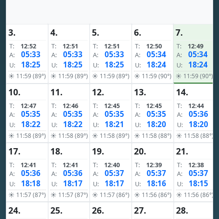
3.
4.
5.
6.
7.
T:
12:52
T:
12:51
T:
12:51
T:
12:50
T:
12:49
05:33
05:33
05:33
05:34
05:34
A:
A:
A:
A:
A:
18:25
18:25
18:25
18:24
18:24
U:
U:
U:
U:
U:
☀ 11:59 (89°)
☀ 11:59 (89°)
☀ 11:59 (89°)
☀ 11:59 (90°)
☀ 11:59 (90°)
10.
11.
12.
13.
14.
T:
12:47
T:
12:46
T:
12:45
T:
12:45
T:
12:44
05:35
05:35
05:35
05:35
05:36
A:
A:
A:
A:
A:
18:22
18:22
18:21
18:20
18:20
U:
U:
U:
U:
U:
☀ 11:58 (89°)
☀ 11:58 (89°)
☀ 11:58 (89°)
☀ 11:58 (88°)
☀ 11:58 (88°)
17.
18.
19.
20.
21.
T:
12:41
T:
12:41
T:
12:40
T:
12:39
T:
12:38
05:36
05:36
05:37
05:37
05:37
A:
A:
A:
A:
A:
18:18
18:17
18:17
18:16
18:15
U:
U:
U:
U:
U:
☀ 11:57 (87°)
☀ 11:57 (87°)
☀ 11:57 (86°)
☀ 11:56 (86°)
☀ 11:56 (86°)
24.
25.
26.
27.
28.