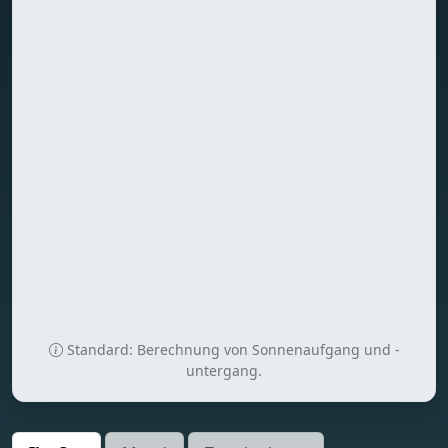
Standard: Berechnung von Sonnenaufgang und -
untergang.