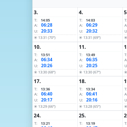
3.
4.
5
T:
14:05
T:
14:03
T
06:28
06:29
A:
A:
A
20:33
20:32
U:
U:
U
☀ 13:31 (70°)
☀ 13:31 (69°)
☀
10.
11.
1
T:
13:51
T:
13:49
T
06:34
06:35
A:
A:
A
20:26
20:25
U:
U:
U
☀ 13:30 (68°)
☀ 13:30 (67°)
☀
17.
18.
1
T:
13:36
T:
13:34
T
06:40
06:41
A:
A:
A
20:17
20:16
U:
U:
U
☀ 13:29 (66°)
☀ 13:28 (65°)
☀
24.
25.
2
T:
13:21
T:
13:19
T