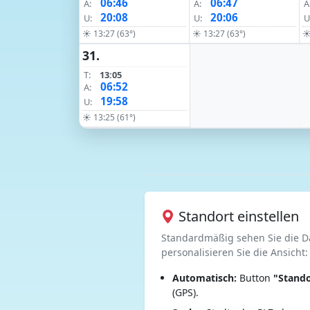
06:46
06:47
A:
A:
A
20:08
20:06
U:
U:
U
☀ 13:27 (63°)
☀ 13:27 (63°)
☀
31.
T:
13:05
06:52
A:
19:58
U:
☀ 13:25 (61°)
Standort einstellen
Standardmäßig sehen Sie die D
personalisieren Sie die Ansicht:
Automatisch:
Button
"Stando
(GPS).