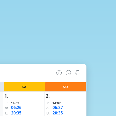
SA
SO
1.
2.
T:
14:09
T:
14:07
06:26
06:27
A:
A:
20:35
20:35
U:
U: