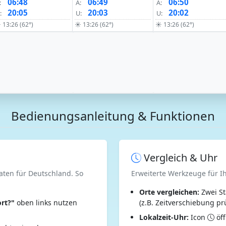
06:48
06:49
06:50
:
A:
A:
20:05
20:03
20:02
:
U:
U:
 13:26 (62°)
☀ 13:26 (62°)
☀ 13:26 (62°)
Bedienungsanleitung & Funktionen
Vergleich & Uhr
aten für Deutschland. So
Erweiterte Werkzeuge für I
Orte vergleichen:
Zwei St
rt?"
oben links nutzen
(z.B. Zeitverschiebung pr
Lokalzeit-Uhr:
Icon
öff