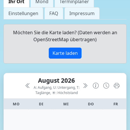
Ihr Ort
Mond
Terminplaner
Einstellungen
FAQ
Impressum
Möchten Sie die Karte laden? (Daten werden an
OpenStreetMap übertragen)
Karte laden
August 2026
A: Aufgang, U: Untergang, T:
Taglänge,
☀: Höchststand
MO
DI
MI
DO
FR