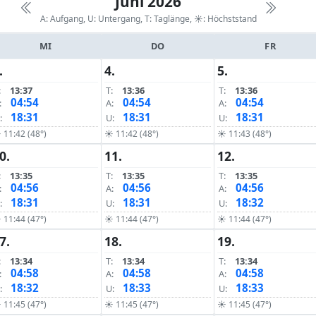
Juni 2026
A: Aufgang, U: Untergang, T: Taglänge,
☀: Höchststand
MI
DO
FR
.
4.
5.
:
13:37
T:
13:36
T:
13:36
04:54
04:54
04:54
:
A:
A:
18:31
18:31
18:31
:
U:
U:
 11:42 (48°)
☀ 11:42 (48°)
☀ 11:43 (48°)
0.
11.
12.
:
13:35
T:
13:35
T:
13:35
04:56
04:56
04:56
:
A:
A:
18:31
18:31
18:32
:
U:
U:
 11:44 (47°)
☀ 11:44 (47°)
☀ 11:44 (47°)
7.
18.
19.
:
13:34
T:
13:34
T:
13:34
04:58
04:58
04:58
:
A:
A:
18:32
18:33
18:33
:
U:
U:
 11:45 (47°)
☀ 11:45 (47°)
☀ 11:45 (47°)