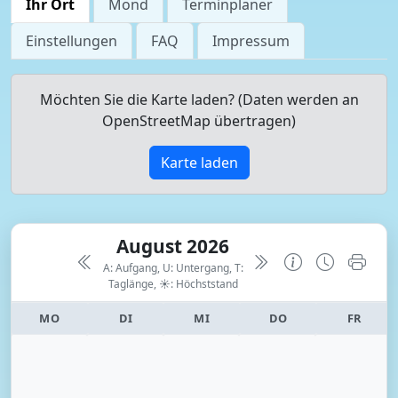
Ihr Ort
Mond
Terminplaner
Einstellungen
FAQ
Impressum
Möchten Sie die Karte laden? (Daten werden an
OpenStreetMap übertragen)
Karte laden
August 2026
A: Aufgang, U: Untergang, T:
Taglänge,
☀: Höchststand
MO
DI
MI
DO
FR