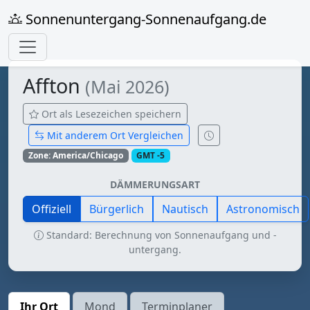
Sonnenuntergang-Sonnenaufgang.de
Affton
(Mai 2026)
Ort als Lesezeichen speichern
Mit anderem Ort Vergleichen
Zone: America/Chicago
GMT -5
DÄMMERUNGSART
Offiziell
Bürgerlich
Nautisch
Astronomisch
Standard: Berechnung von Sonnenaufgang und -
untergang.
Ihr Ort
Mond
Terminplaner