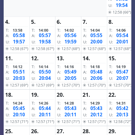
19:54
U:
☀ 12:58 (66°)
4.
5.
6.
7.
8.
T:
13:58
T:
14:00
T:
14:02
T:
14:04
T:
14:06
05:58
05:57
05:56
05:55
05:54
A:
A:
A:
A:
A:
19:57
19:58
19:59
20:00
20:01
U:
U:
U:
U:
U:
☀ 12:58 (67°)
☀ 12:58 (67°)
☀ 12:57 (68°)
☀ 12:57 (68°)
☀ 12:57 (68°)
11.
12.
13.
14.
15.
T:
14:12
T:
14:14
T:
14:16
T:
14:18
T:
14:19
05:51
05:50
05:49
05:48
05:47
A:
A:
A:
A:
A:
20:03
20:04
20:05
20:06
20:07
U:
U:
U:
U:
U:
☀ 12:57 (69°)
☀ 12:57 (69°)
☀ 12:57 (70°)
☀ 12:57 (70°)
☀ 12:57 (70°)
18.
19.
20.
21.
22.
T:
14:24
T:
14:26
T:
14:28
T:
14:29
T:
14:31
05:45
05:44
05:43
05:43
05:42
A:
A:
A:
A:
A:
20:10
20:11
20:11
20:12
20:13
U:
U:
U:
U:
U:
☀ 12:57 (71°)
☀ 12:57 (71°)
☀ 12:57 (71°)
☀ 12:57 (71°)
☀ 12:58 (72°)
25.
26.
27.
28.
29.