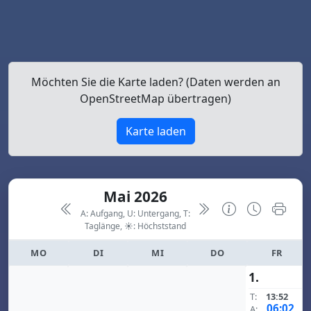
Möchten Sie die Karte laden? (Daten werden an
OpenStreetMap übertragen)
Karte laden
Mai 2026
A: Aufgang, U: Untergang, T:
Taglänge,
☀: Höchststand
MO
DI
MI
DO
FR
1.
T:
13:52
06:02
A: