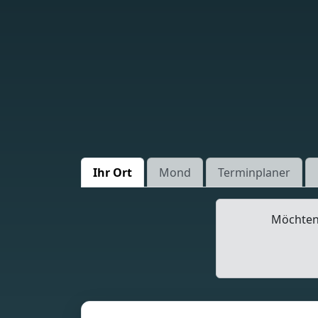
Ihr Ort
Mond
Terminplaner
Möchten 