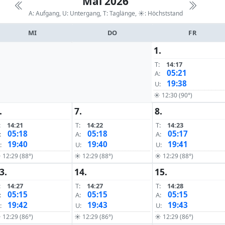
Mai 2026
A: Aufgang, U: Untergang, T: Taglänge,
☀: Höchststand
MI
DO
FR
1.
T:
14:17
05:21
A:
19:38
U:
☀ 12:30 (90°)
.
7.
8.
:
14:21
T:
14:22
T:
14:23
05:18
05:18
05:17
:
A:
A:
19:40
19:40
19:41
:
U:
U:
 12:29 (88°)
☀ 12:29 (88°)
☀ 12:29 (88°)
3.
14.
15.
:
14:27
T:
14:27
T:
14:28
05:15
05:15
05:15
:
A:
A:
19:42
19:43
19:43
:
U:
U:
 12:29 (86°)
☀ 12:29 (86°)
☀ 12:29 (86°)