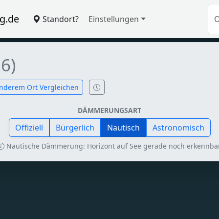
g.de
Standort?
Einstellungen
6)
nderem Ort Vergleichen
DÄMMERUNGSART
Offiziell
Bürgerlich
Nautisch
Astronomisch
Nautische Dämmerung: Horizont auf See gerade noch erkennbar