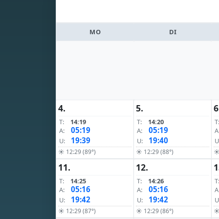
MO
DI
4.
5.
6
T:
14:19
T:
14:20
T
05:19
05:19
A:
A:
A
19:39
19:40
U:
U:
U
☀ 12:29 (89°)
☀ 12:29 (88°)
☀
11.
12.
1
T:
14:25
T:
14:26
T
05:16
05:16
A:
A:
A
19:42
19:42
U:
U:
U
☀ 12:29 (87°)
☀ 12:29 (86°)
☀