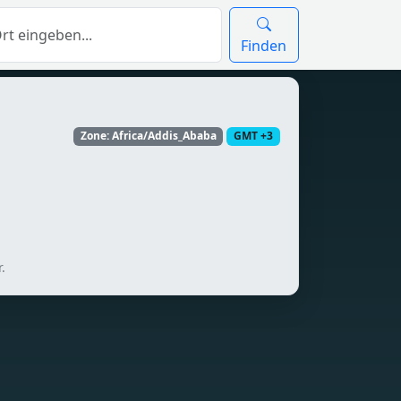
Finden
Zone: Africa/Addis_Ababa
GMT +3
.