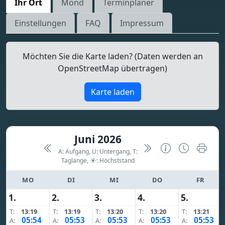
Ihr Ort
Mond
Terminplaner
Einstellungen
FAQ
Impressum
Möchten Sie die Karte laden? (Daten werden an
OpenStreetMap übertragen)
Karte laden
Juni 2026
A: Aufgang, U: Untergang, T:
Taglänge,
☀: Höchststand
MO
DI
MI
DO
FR
1.
2.
3.
4.
5.
T:
13:19
T:
13:19
T:
13:20
T:
13:20
T:
13:21
05:54
05:53
05:53
05:53
05:53
A:
A:
A:
A:
A: