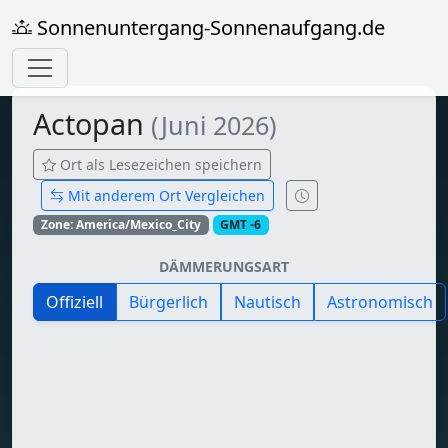
Sonnenuntergang-Sonnenaufgang.de
Actopan
(Juni 2026)
Ort als Lesezeichen speichern
Mit anderem Ort Vergleichen
Zone: America/Mexico_City
GMT -6
DÄMMERUNGSART
Offiziell
Bürgerlich
Nautisch
Astronomisch