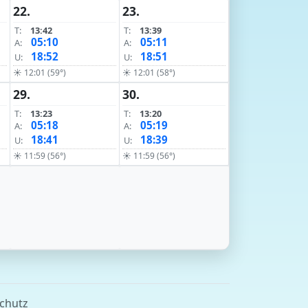
22.
23.
T:
13:42
T:
13:39
05:10
05:11
A:
A:
18:52
18:51
U:
U:
☀ 12:01 (59°)
☀ 12:01 (58°)
29.
30.
T:
13:23
T:
13:20
05:18
05:19
A:
A:
18:41
18:39
U:
U:
☀ 11:59 (56°)
☀ 11:59 (56°)
chutz