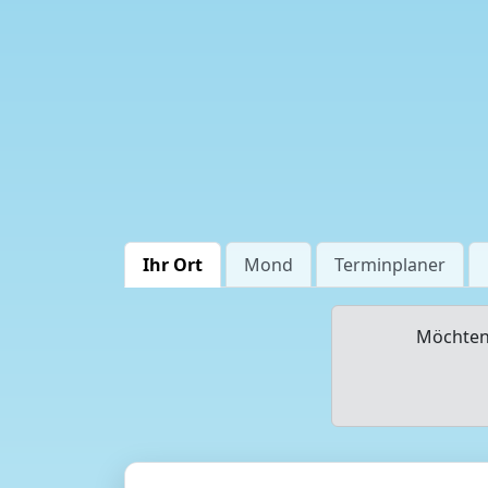
Ihr Ort
Mond
Terminplaner
Möchten 