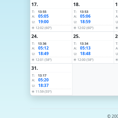
17.
18.
1
T:
13:55
T:
13:53
T
05:05
05:06
A:
A:
A
19:00
18:59
U:
U:
U
☀ 12:02 (60°)
☀ 12:02 (60°)
☀
24.
25.
2
T:
13:36
T:
13:34
T
05:12
05:13
A:
A:
A
18:49
18:48
U:
U:
U
☀ 12:01 (58°)
☀ 12:00 (58°)
☀
31.
T:
13:17
05:20
A:
18:37
U:
☀ 11:59 (55°)
© 200