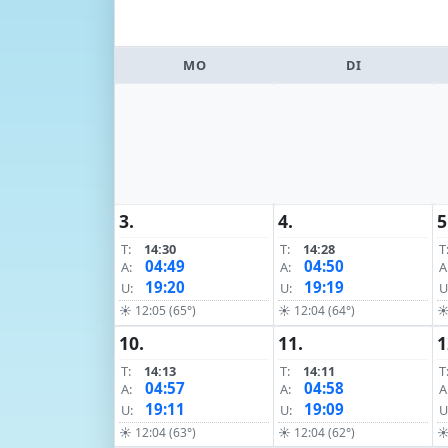
MO
DI
3.
4.
5
T:
14:30
T:
14:28
T
04:49
04:50
A:
A:
A
19:20
19:19
U:
U:
U
☀ 12:05 (65°)
☀ 12:04 (64°)
☀
10.
11.
1
T:
14:13
T:
14:11
T
04:57
04:58
A:
A:
A
19:11
19:09
U:
U:
U
☀ 12:04 (63°)
☀ 12:04 (62°)
☀