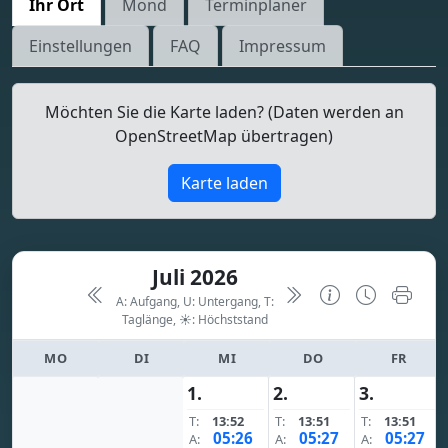
Ihr Ort
Mond
Terminplaner
Einstellungen
FAQ
Impressum
Möchten Sie die Karte laden? (Daten werden an
OpenStreetMap übertragen)
Karte laden
Juli 2026
A: Aufgang, U: Untergang, T:
Taglänge,
☀: Höchststand
MO
DI
MI
DO
FR
1.
2.
3.
T:
13:52
T:
13:51
T:
13:51
05:26
05:27
05:27
A:
A:
A: