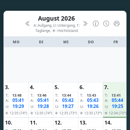
August 2026
A: Aufgang, U: Untergang, T:
Taglänge,
☀: Höchststand
MO
DI
MI
DO
FR
3.
4.
5.
6.
7.
T:
13:48
T:
13:46
T:
13:44
T:
13:43
T:
13:41
05:41
05:41
05:42
05:43
05:44
A:
A:
A:
A:
A:
19:29
19:28
19:27
19:26
19:25
U:
U:
U:
U:
U:
☀ 12:35 (74°)
☀ 12:35 (74°)
☀ 12:35 (73°)
☀ 12:35 (73°)
☀ 12:34 (73°)
10.
11.
12.
13.
14.