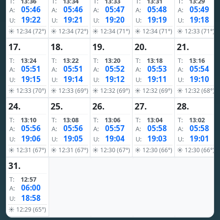
T:
13:36
T:
13:34
T:
13:33
T:
13:31
T:
13:29
05:46
05:46
05:47
05:48
05:49
A:
A:
A:
A:
A:
19:22
19:21
19:20
19:19
19:18
U:
U:
U:
U:
U:
☀ 12:34 (72°)
☀ 12:34 (72°)
☀ 12:34 (71°)
☀ 12:34 (71°)
☀ 12:33 (71°)
17.
18.
19.
20.
21.
T:
13:24
T:
13:22
T:
13:20
T:
13:18
T:
13:16
05:51
05:51
05:52
05:53
05:54
A:
A:
A:
A:
A:
19:15
19:14
19:12
19:11
19:10
U:
U:
U:
U:
U:
☀ 12:33 (70°)
☀ 12:33 (69°)
☀ 12:32 (69°)
☀ 12:32 (69°)
☀ 12:32 (68°)
24.
25.
26.
27.
28.
T:
13:10
T:
13:08
T:
13:06
T:
13:04
T:
13:02
05:56
05:56
05:57
05:58
05:58
A:
A:
A:
A:
A:
19:06
19:05
19:04
19:03
19:01
U:
U:
U:
U:
U:
☀ 12:31 (67°)
☀ 12:31 (67°)
☀ 12:30 (67°)
☀ 12:30 (66°)
☀ 12:30 (66°)
31.
T:
12:57
06:00
A:
18:58
U:
☀ 12:29 (65°)