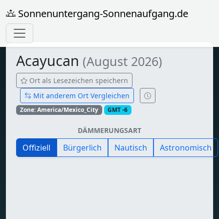
Sonnenuntergang-Sonnenaufgang.de
Acayucan
(August 2026)
Ort als Lesezeichen speichern
Mit anderem Ort Vergleichen
Zone: America/Mexico_City
GMT -6
DÄMMERUNGSART
Offiziell
Bürgerlich
Nautisch
Astronomisch