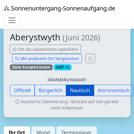
Sonnenuntergang-Sonnenaufgang.de
Aberystwyth
(Juni 2026)
Ort als Lesezeichen speichern
Mit anderem Ort Vergleichen
Zone: Europe/London
GMT +1
DÄMMERUNGSART
Offiziell
Bürgerlich
Nautisch
Astronomisch
Nautische Dämmerung: Horizont auf See gerade
noch erkennbar.
Ihr Ort
Mond
Terminplaner