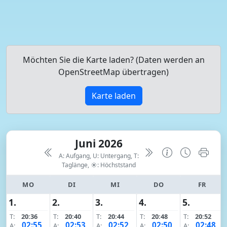
Möchten Sie die Karte laden? (Daten werden an
OpenStreetMap übertragen)
Karte laden
Juni 2026
A: Aufgang, U: Untergang, T:
Taglänge,
☀: Höchststand
MO
DI
MI
DO
FR
1.
2.
3.
4.
5.
T:
20:36
T:
20:40
T:
20:44
T:
20:48
T:
20:52
02:55
02:53
02:52
02:50
02:48
A:
A:
A:
A:
A: