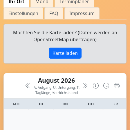
Ihr Ort
Mond
Terminplaner
Einstellungen
FAQ
Impressum
Möchten Sie die Karte laden? (Daten werden an
OpenStreetMap übertragen)
Karte laden
August 2026
A: Aufgang, U: Untergang, T:
Taglänge,
☀: Höchststand
MO
DI
MI
DO
FR