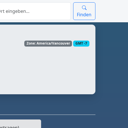
Finden
Zone: America/Vancouver
GMT -7
ertragen)