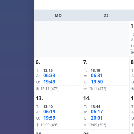
MO
DI
1
T:
A
U
☀ 
6.
7.
8
T:
13:15
T:
13:19
T
06:33
06:31
A:
A:
A
19:49
19:50
U:
U:
U
☀ 13:11 (47°)
☀ 13:11 (47°)
☀
13.
14.
1
T:
13:40
T:
13:44
T
06:19
06:17
A:
A:
A
19:59
20:01
U:
U:
U
☀ 13:09 (49°)
☀ 13:09 (50°)
☀