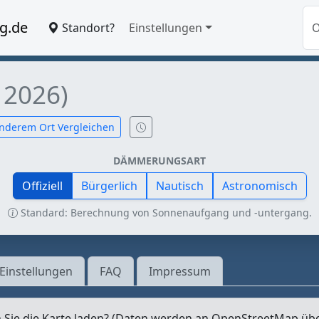
g.de
Standort?
Einstellungen
l 2026)
nderem Ort Vergleichen
DÄMMERUNGSART
Offiziell
Bürgerlich
Nautisch
Astronomisch
Standard: Berechnung von Sonnenaufgang und -untergang.
Einstellungen
FAQ
Impressum
Sie die Karte laden? (Daten werden an OpenStreetMap üb