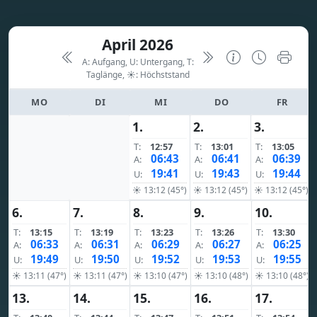
April 2026
A: Aufgang, U: Untergang, T:
Taglänge,
☀: Höchststand
MO
DI
MI
DO
FR
1.
2.
3.
T:
12:57
T:
13:01
T:
13:05
06:43
06:41
06:39
A:
A:
A:
19:41
19:43
19:44
U:
U:
U:
☀ 13:12 (45°)
☀ 13:12 (45°)
☀ 13:12 (45°)
6.
7.
8.
9.
10.
T:
13:15
T:
13:19
T:
13:23
T:
13:26
T:
13:30
06:33
06:31
06:29
06:27
06:25
A:
A:
A:
A:
A:
19:49
19:50
19:52
19:53
19:55
U:
U:
U:
U:
U:
☀ 13:11 (47°)
☀ 13:11 (47°)
☀ 13:10 (47°)
☀ 13:10 (48°)
☀ 13:10 (48°)
13.
14.
15.
16.
17.