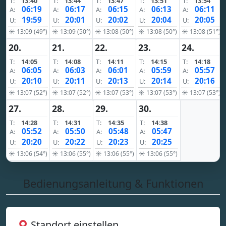
T:
13:40
T:
13:44
T:
13:47
T:
13:51
T:
13:54
06:19
06:17
06:15
06:13
06:11
A:
A:
A:
A:
A:
19:59
20:01
20:02
20:04
20:05
U:
U:
U:
U:
U:
☀ 13:09 (49°)
☀ 13:09 (50°)
☀ 13:08 (50°)
☀ 13:08 (50°)
☀ 13:08 (51°)
20.
21.
22.
23.
24.
T:
14:05
T:
14:08
T:
14:11
T:
14:15
T:
14:18
06:05
06:03
06:01
05:59
05:57
A:
A:
A:
A:
A:
20:10
20:11
20:13
20:14
20:16
U:
U:
U:
U:
U:
☀ 13:07 (52°)
☀ 13:07 (52°)
☀ 13:07 (53°)
☀ 13:07 (53°)
☀ 13:07 (53°)
27.
28.
29.
30.
T:
14:28
T:
14:31
T:
14:35
T:
14:38
05:52
05:50
05:48
05:47
A:
A:
A:
A:
20:20
20:22
20:23
20:25
U:
U:
U:
U:
☀ 13:06 (54°)
☀ 13:06 (55°)
☀ 13:06 (55°)
☀ 13:06 (55°)
Bedienungsanleitung & Funktionen
Standort einstellen