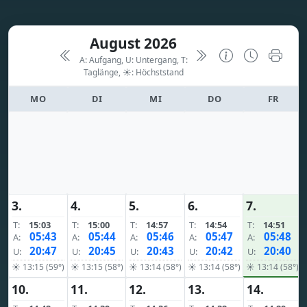
August 2026
A: Aufgang, U: Untergang, T:
Taglänge,
☀: Höchststand
MO
DI
MI
DO
FR
3.
4.
5.
6.
7.
T:
15:03
T:
15:00
T:
14:57
T:
14:54
T:
14:51
05:43
05:44
05:46
05:47
05:48
A:
A:
A:
A:
A:
20:47
20:45
20:43
20:42
20:40
U:
U:
U:
U:
U:
☀ 13:15 (59°)
☀ 13:15 (58°)
☀ 13:14 (58°)
☀ 13:14 (58°)
☀ 13:14 (58°)
10.
11.
12.
13.
14.