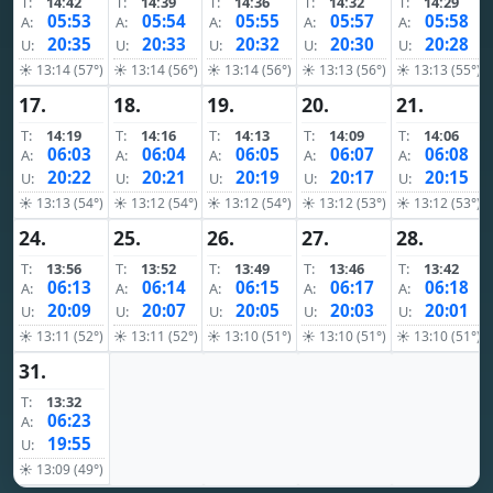
T:
14:42
T:
14:39
T:
14:36
T:
14:32
T:
14:29
05:53
05:54
05:55
05:57
05:58
A:
A:
A:
A:
A:
20:35
20:33
20:32
20:30
20:28
U:
U:
U:
U:
U:
☀ 13:14 (57°)
☀ 13:14 (56°)
☀ 13:14 (56°)
☀ 13:13 (56°)
☀ 13:13 (55°)
17.
18.
19.
20.
21.
T:
14:19
T:
14:16
T:
14:13
T:
14:09
T:
14:06
06:03
06:04
06:05
06:07
06:08
A:
A:
A:
A:
A:
20:22
20:21
20:19
20:17
20:15
U:
U:
U:
U:
U:
☀ 13:13 (54°)
☀ 13:12 (54°)
☀ 13:12 (54°)
☀ 13:12 (53°)
☀ 13:12 (53°)
24.
25.
26.
27.
28.
T:
13:56
T:
13:52
T:
13:49
T:
13:46
T:
13:42
06:13
06:14
06:15
06:17
06:18
A:
A:
A:
A:
A:
20:09
20:07
20:05
20:03
20:01
U:
U:
U:
U:
U:
☀ 13:11 (52°)
☀ 13:11 (52°)
☀ 13:10 (51°)
☀ 13:10 (51°)
☀ 13:10 (51°)
31.
T:
13:32
06:23
A:
19:55
U:
☀ 13:09 (49°)