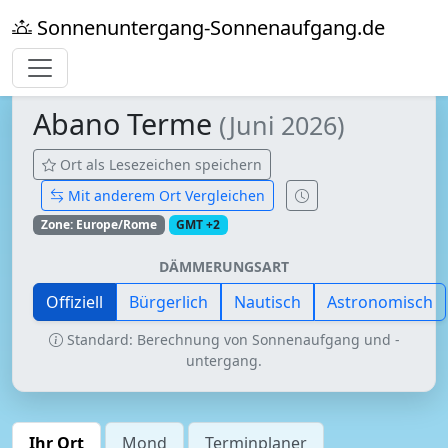
Sonnenuntergang-Sonnenaufgang.de
Abano Terme
(Juni 2026)
Ort als Lesezeichen speichern
Mit anderem Ort Vergleichen
Zone: Europe/Rome
GMT +2
DÄMMERUNGSART
Offiziell
Bürgerlich
Nautisch
Astronomisch
Standard: Berechnung von Sonnenaufgang und -
untergang.
Ihr Ort
Mond
Terminplaner