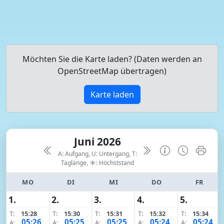
Möchten Sie die Karte laden? (Daten werden an
OpenStreetMap übertragen)
Karte laden
Juni 2026
A: Aufgang, U: Untergang, T:
Taglänge,
☀: Höchststand
MO
DI
MI
DO
FR
1.
2.
3.
4.
5.
T:
15:28
T:
15:30
T:
15:31
T:
15:32
T:
15:34
05:26
05:25
05:25
05:24
05:24
A:
A:
A:
A:
A: