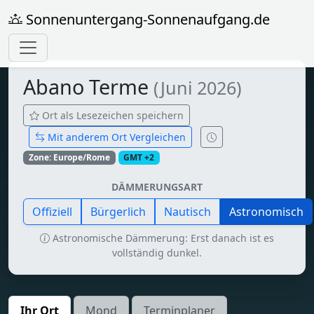
Sonnenuntergang-Sonnenaufgang.de
Abano Terme
(Juni 2026)
Ort als Lesezeichen speichern
Mit anderem Ort Vergleichen
Zone: Europe/Rome
GMT +2
DÄMMERUNGSART
Offiziell
Bürgerlich
Nautisch
Astronomisch
Astronomische Dämmerung: Erst danach ist es
vollständig dunkel.
Ihr Ort
Mond
Terminplaner