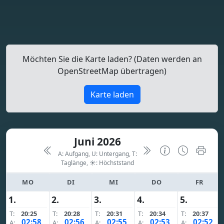
Möchten Sie die Karte laden? (Daten werden an
OpenStreetMap übertragen)
Karte laden
Juni 2026
A: Aufgang, U: Untergang, T:
Taglänge,
☀: Höchststand
MO
DI
MI
DO
FR
1.
2.
3.
4.
5.
T:
20:25
T:
20:28
T:
20:31
T:
20:34
T:
20:37
02:58
02:56
02:55
02:53
02:52
A:
A:
A:
A:
A: