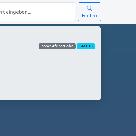
Finden
Zone: Africa/Cairo
GMT +3