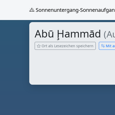
Sonnenuntergang-Sonnenaufgan
Abū Ḩammād
(A
Ort als Lesezeichen speichern
Mit a