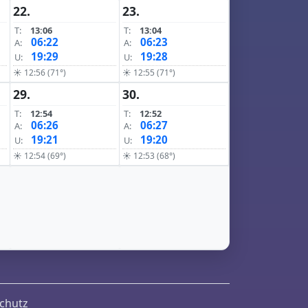
22.
23.
T:
13:06
T:
13:04
06:22
06:23
A:
A:
19:29
19:28
U:
U:
☀ 12:56 (71°)
☀ 12:55 (71°)
29.
30.
T:
12:54
T:
12:52
06:26
06:27
A:
A:
19:21
19:20
U:
U:
☀ 12:54 (69°)
☀ 12:53 (68°)
chutz