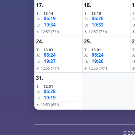
17.
18.
1
T:
13:14
T:
13:13
T
06:19
06:20
A:
A:
A
19:34
19:33
U:
U:
U
☀ 12:57 (73°)
☀ 12:57 (73°)
☀
24.
25.
2
T:
13:03
T:
13:01
T
06:24
06:24
A:
A:
A
19:27
19:26
U:
U:
U
☀ 12:55 (71°)
☀ 12:55 (70°)
☀
31.
T:
12:51
06:28
A:
19:19
U:
☀ 12:53 (68°)
© 200