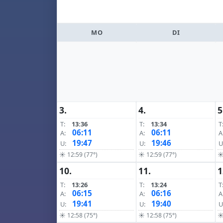
MO
DI
3.
4.
5
T:
13:36
T:
13:34
T
06:11
06:11
A:
A:
A
19:47
19:46
U:
U:
U
☀ 12:59 (77°)
☀ 12:59 (77°)
☀
10.
11.
1
T:
13:26
T:
13:24
T
06:15
06:16
A:
A:
A
19:41
19:40
U:
U:
U
☀ 12:58 (75°)
☀ 12:58 (75°)
☀