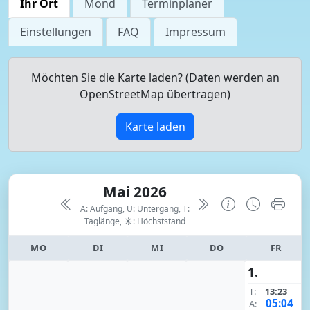
Ihr Ort
Mond
Terminplaner
Einstellungen
FAQ
Impressum
Möchten Sie die Karte laden? (Daten werden an
OpenStreetMap übertragen)
Karte laden
Mai 2026
A: Aufgang, U: Untergang, T:
Taglänge,
☀: Höchststand
MO
DI
MI
DO
FR
1.
T:
13:23
05:04
A: