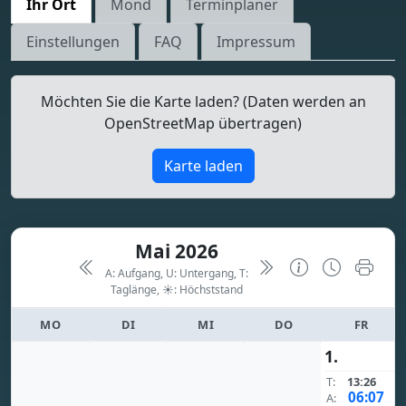
Ihr Ort
Mond
Terminplaner
Einstellungen
FAQ
Impressum
Möchten Sie die Karte laden? (Daten werden an
OpenStreetMap übertragen)
Karte laden
Mai 2026
A: Aufgang, U: Untergang, T:
Taglänge,
☀: Höchststand
MO
DI
MI
DO
FR
1.
T:
13:26
06:07
A: