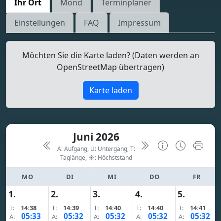
Ihr Ort
Mond
Terminplaner
Einstellungen
FAQ
Impressum
Möchten Sie die Karte laden? (Daten werden an
OpenStreetMap übertragen)
Karte laden
Juni 2026
A: Aufgang, U: Untergang, T:
Taglänge,
☀: Höchststand
MO
DI
MI
DO
FR
1.
2.
3.
4.
5.
T:
14:38
T:
14:39
T:
14:40
T:
14:40
T:
14:41
05:33
05:32
05:32
05:32
05:32
A:
A:
A:
A:
A: