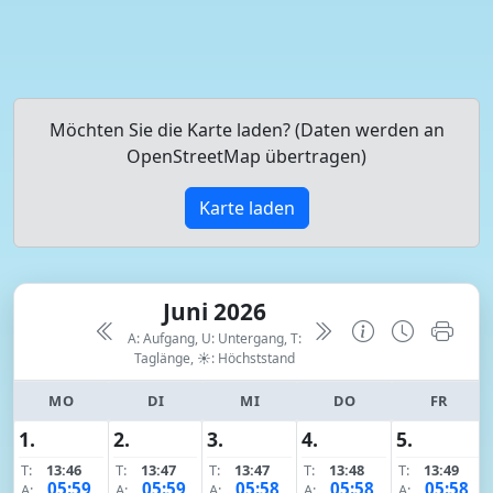
Möchten Sie die Karte laden? (Daten werden an
OpenStreetMap übertragen)
Karte laden
Juni 2026
A: Aufgang, U: Untergang, T:
Taglänge,
☀: Höchststand
MO
DI
MI
DO
FR
1.
2.
3.
4.
5.
T:
13:46
T:
13:47
T:
13:47
T:
13:48
T:
13:49
05:59
05:59
05:58
05:58
05:58
A:
A:
A:
A:
A: