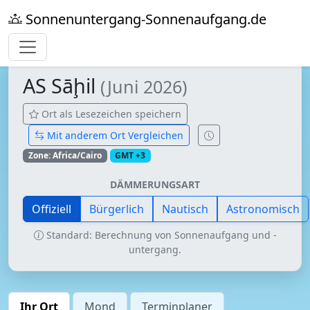
Sonnenuntergang-Sonnenaufgang.de
AS Sāḩil
(Juni 2026)
Ort als Lesezeichen speichern
Mit anderem Ort Vergleichen
Zone: Africa/Cairo
GMT +3
DÄMMERUNGSART
Offiziell
Bürgerlich
Nautisch
Astronomisch
Standard: Berechnung von Sonnenaufgang und -
untergang.
Ihr Ort
Mond
Terminplaner