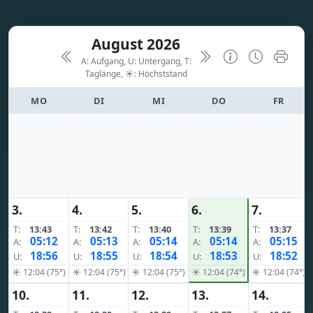
August 2026
A: Aufgang, U: Untergang, T:
Taglänge,
☀: Höchststand
MO
DI
MI
DO
FR
3.
4.
5.
6.
7.
T:
13:43
T:
13:42
T:
13:40
T:
13:39
T:
13:37
05:12
05:13
05:14
05:14
05:15
A:
A:
A:
A:
A:
18:56
18:55
18:54
18:53
18:52
U:
U:
U:
U:
U:
☀ 12:04 (75°)
☀ 12:04 (75°)
☀ 12:04 (75°)
☀ 12:04 (74°)
☀ 12:04 (74°)
10.
11.
12.
13.
14.