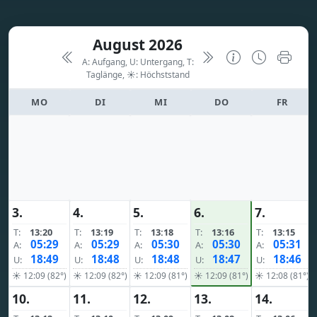
August 2026
A: Aufgang, U: Untergang, T:
Taglänge,
☀: Höchststand
MO
DI
MI
DO
FR
3.
4.
5.
6.
7.
T:
13:20
T:
13:19
T:
13:18
T:
13:16
T:
13:15
05:29
05:29
05:30
05:30
05:31
A:
A:
A:
A:
A:
18:49
18:48
18:48
18:47
18:46
U:
U:
U:
U:
U:
☀ 12:09 (82°)
☀ 12:09 (82°)
☀ 12:09 (81°)
☀ 12:09 (81°)
☀ 12:08 (81°)
10.
11.
12.
13.
14.